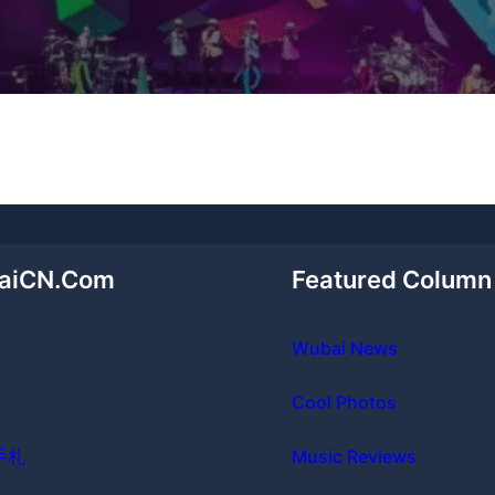
aiCN.Com
Featured Column
Wubai News
Cool Photos
手札
Music Reviews