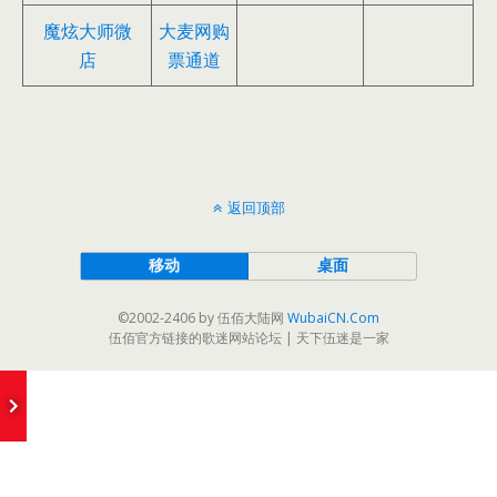
魔炫大师微
大麦网购
店
票通道
返回顶部
移动
桌面
©2002-2406 by 伍佰大陆网
WubaiCN.Com
伍佰官方链接的歌迷网站论坛 | 天下伍迷是一家
e
I Missing You
- Wubai&ChinaBlue