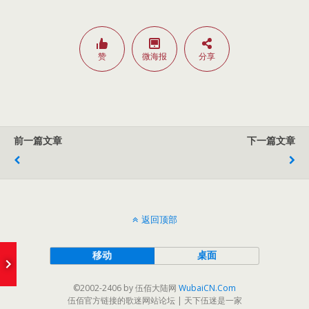
赞
微海报
分享
前一篇文章
下一篇文章
返回顶部
e
I Missing You
- Wubai&ChinaBlue
移动
桌面
©2002-2406 by 伍佰大陆网
WubaiCN.Com
伍佰官方链接的歌迷网站论坛 | 天下伍迷是一家