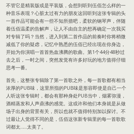
不管它是精装版或是平装版，会想到听到伍佰怎么样的一
种音乐表现？心脏太过有力的朋友这回听到这张专辑的头
一首作品可能会有一些不知所措吧，柔软的钢琴声，伴随
着伍佰温柔的告解声，让人不由自主的想再确定一次我买
对专辑了吗？当然，进入到第二首作品的前奏时你将稍微
减低了你的疑虑，记忆中熟悉的伍佰已经出现在你身边，
开始为你演唱一首首热血沸腾的歌曲。第1个44分48秒过
去之后，一时之间，突然发觉有许多好玩的地方值得仔细
思考一番。
首先，这整张专辑除了第一首歌之外，每一首歌都有相当
浓厚的PUB味，这里所指的PUB味是形容即使是自己一个
人听这张专辑时，都会有那种身处PUB当中，烟雾弥漫，
酒精蒸发和人声鼎沸的感觉。这或许和他们本身就是从做
场子出身的背景有关，所以也就不值得特别加以探讨。不
过最让人觉得不同的是，伍佰这张新专辑里的每一首歌歌
词都太……太美了。