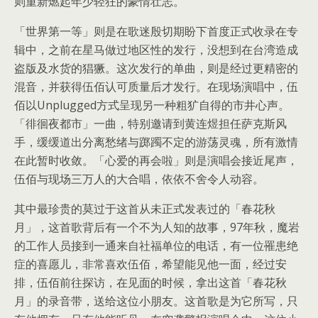
则重新燃起年少轻狂的豪情壮志。
「世界第一等」则是在歌迷殷切期盼下首度正式收录在专
辑中，之前在星马做过地区性的发行，没想到在台湾造成
盗版及水货的猖獗。这次发行的单曲，则是经过更精密的
混音，并获得伍佰认可质量后才发行。在现场演唱中，伍
佰以Unplugged方式呈现另一种粗犷自得的市井心声。
「徘徊夜都市」一曲，特别邀请到黄连煜担任萨克斯风
手，缓缓道出分离愁绪与踯躅不定的游荡灵魂，所有激情
在此暂时收敛。「心爱的再会啦」则是演唱会接近尾声，
伍佰与现场三万人的大合唱，依依不舍令人动容。
其中最珍贵的莫过于这首从未正式发表过的「春花秋
月」，这首歌背后有一个不为人知的故事，97年秋，魔岩
的工作人员接到一通来自社福单位的电话，有一位罹患绝
症的喜愿儿，非常喜欢伍佰，希望能见他一面，经过安
排，伍佰前往探访，在见面的时候，拿出这首「春花秋
月」的录音带，送给这位小朋友。这首歌是为它所写，只