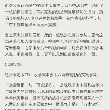
而这片长达85分钟的演出实录中，以台中场为主，动用了
十机拍摄的画面，可以完整的观赏到这场精彩的演出，演
唱会的现场3万名歌迷挥舞着双手、齐声呐喊的场面，从
半空中俯瞰这段画面无不震撼。
台上演出的精彩度是一定的，但观众忘情的参与，更为这
场演唱会加入激情感动。视频中包含约10分钟的纪录片，
有全部巡回之彩排及后台精彩的画面，对喜爱伍佰的歌迷
来说，不但难得一见，更可以见到伍佰生活化的一面。
CD限定版
这张限定版CD，收录演唱会中六首最精彩的实况录音。
「空袭警报」与「万丈深坑」，是现场演出中最具破坏力
与爆发力的两首歌，现场由着戎装的日本兵操作真实的古
早年代警报器，漫天飞舞的战斗机投影引燃现场陷入一片
末世纪狂乱的空袭景象之中，而霸气十足的「万丈深坑」