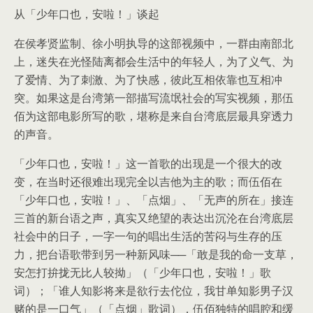
从「少年口也，安啦！」谈起
在侯孝贤监制、徐小明执导的这部视频中，一群由南部北
上，迷失在光怪陆离都会生活中的年轻人，为了义气、为
了爱情、为了刺激、为了快感，彼此互相依靠也互相冲
突。如果这是台湾第一部描写流氓社会的写实视频，那伍
佰为这部电影所写的歌，堪称是来自台湾底层最具穿透力
的声音。
「少年口也，安啦！」这一首歌的出现是一个很大的改
变，在当时还很难出现完全以吉他为主的歌；而伍佰在
「少年口也，安啦！」、「点烟」、「无声的所在」接连
三首的新台语之声，真实又绝望的表达出沉沦在台湾底层
社会中的日子，一字一句的唱出生活的苦闷与生存的压
力，把台语歌带到另一种新风味──「敢是我的命一支草，
安怎打拚拢无比人较拗」（「少年口也，安啦！」歌
词）；「谁人知影将来是欲行去佗位，我甘单知影男子汉
赌的是一口气」（「点烟」歌词），伍佰独特的唱腔和缓