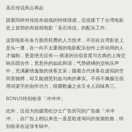
圣石传说风云再起
因着同样对传统布袋戏的特殊情感，伍佰接下了台湾电影
史上首部的布袋戏电影「圣石传说」的配乐工作。
这部电影在各方面所耗费的人力技术，不但在台湾影史上
是头一遭，在一向不太重视的电影配乐创作上所动用的人
才编制，更是绝无仅有──摇滚的伍佰首度与古典的上海交
响乐团合作，竟意外的如此和谐；气势磅礡的交响乐声
中，充满豪情逸致的侠客文采；随着古代侠客在虚拟的空
间里驰骋，却又能感受到血与肉的事实。不得不佩服伍佰
用词遣字的创作功力，咀嚼数遍之余又令人回味再三。
BONUS特别收录「冲冲冲」
此外，伍佰为拍摄黑松沙士广告所写的广告曲「冲冲
冲」，自广告上档以来也一直是歌迷询问的发烧歌曲，特
别收录在这张专辑中。