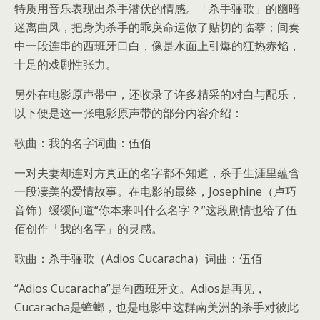
特质用音乐表现出杀手潜伏的情感。「杀手骊歌」的幽暗
迷离曲风，把身为杀手的乖戾命运做了贴切的临摹；间奏
中一段连串的西班牙口白，像是水面上引爆的狂热赤焰，
十足的戏剧性张力。
另外在电影原声带中，还收录了许多精采的对白与配乐，
以下便是这一张电影原声带的部分内容介绍：
歌曲：我的名字词曲：伍佰
一对夫妻却连对方真正的名字都不知道，杀手生涯里蕴含
一段凄美的爱情故事。在电影的最终，Josephine（卢巧
音饰）缓缓问道“你本来叫什么名字？”这段剧情也给了伍
佰创作「我的名字」的灵感。
歌曲：杀手骊歌（Adios Cucaracha）词曲：伍佰
“Adios Cucaracha”是句西班牙文。Adios是再见，
Cucaracha是蟑螂，也是电影中这群南美洲的杀手对彼此