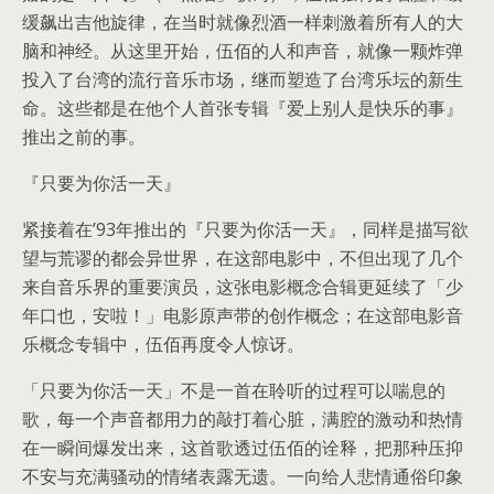
缓飙出吉他旋律，在当时就像烈酒一样刺激着所有人的大
脑和神经。从这里开始，伍佰的人和声音，就像一颗炸弹
投入了台湾的流行音乐市场，继而塑造了台湾乐坛的新生
命。这些都是在他个人首张专辑『爱上别人是快乐的事』
推出之前的事。
『只要为你活一天』
紧接着在’93年推出的『只要为你活一天』，同样是描写欲
望与荒谬的都会异世界，在这部电影中，不但出现了几个
来自音乐界的重要演员，这张电影概念合辑更延续了「少
年口也，安啦！」电影原声带的创作概念；在这部电影音
乐概念专辑中，伍佰再度令人惊讶。
「只要为你活一天」不是一首在聆听的过程可以喘息的
歌，每一个声音都用力的敲打着心脏，满腔的激动和热情
在一瞬间爆发出来，这首歌透过伍佰的诠释，把那种压抑
不安与充满骚动的情绪表露无遗。一向给人悲情通俗印象