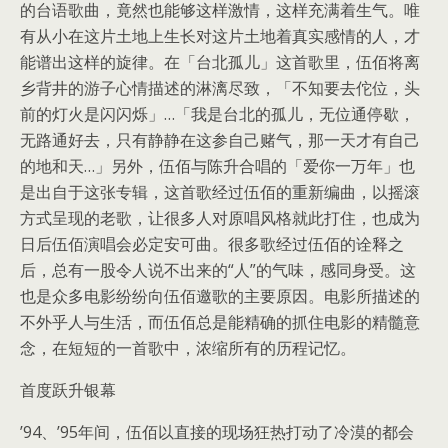
的台语歌曲，竟然也能够这样激情，这样充满着生气。唯
有从小在这片土地上生长对这片土地着真实感情的人，才
能谱出这样的旋律。在「台北孤儿」这首歌里，伍佰将离
乡背井的游子心情描述的淋漓尽致，「不知要去佗位，头
前的灯火是闪闪烁」…「我是台北的孤儿，无位通停歇，
无路通好去，只有静静在这参自己赌气，那一天才有自己
的地和天…」另外，伍佰与陈升合唱的「爱你一万年」也
是出自于这张专辑，这首歌经过伍佰的重新编曲，以摇滚
方式呈现的老歌，让很多人对原唱风格就此打住，也成为
日后伍佰演唱会必定安可曲。很多歌经过伍佰的诠释之
后，总有一股令人说不出来的“人”的气味，感同身受。这
也是众多电影纷纷向伍佰邀歌的主要原因。电影所描述的
不外乎人与生活，而伍佰总是能精确的抓住电影的精髓意
念，在短短的一首歌中，浓缩所有的历程记忆。
首度跃升银幕
’94、’95年间，伍佰以直接的现场狂热打动了冷漠的都会