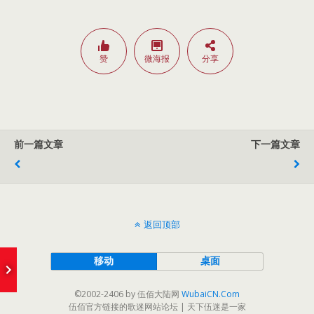
赞
微海报
分享
前一篇文章
下一篇文章
返回顶部
e
移动
桌面
©2002-2406 by 伍佰大陆网
WubaiCN.Com
伍佰官方链接的歌迷网站论坛 | 天下伍迷是一家