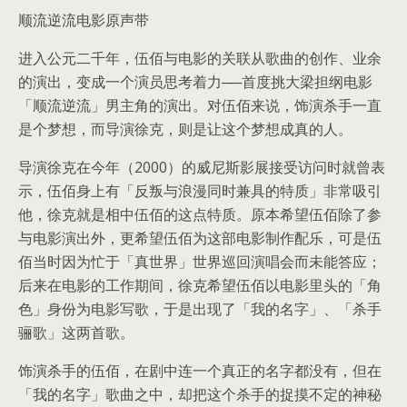
顺流逆流电影原声带
进入公元二千年，伍佰与电影的关联从歌曲的创作、业余
的演出，变成一个演员思考着力──首度挑大梁担纲电影
「顺流逆流」男主角的演出。对伍佰来说，饰演杀手一直
是个梦想，而导演徐克，则是让这个梦想成真的人。
导演徐克在今年（2000）的威尼斯影展接受访问时就曾表
示，伍佰身上有「反叛与浪漫同时兼具的特质」非常吸引
他，徐克就是相中伍佰的这点特质。原本希望伍佰除了参
与电影演出外，更希望伍佰为这部电影制作配乐，可是伍
佰当时因为忙于「真世界」世界巡回演唱会而未能答应；
后来在电影的工作期间，徐克希望伍佰以电影里头的「角
色」身份为电影写歌，于是出现了「我的名字」、「杀手
骊歌」这两首歌。
饰演杀手的伍佰，在剧中连一个真正的名字都没有，但在
「我的名字」歌曲之中，却把这个杀手的捉摸不定的神秘