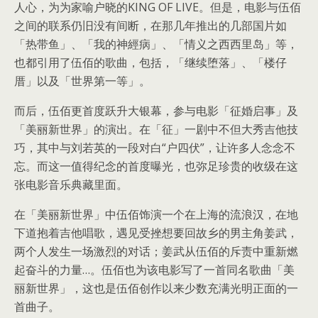
人心，为为家喻户晓的KING OF LIVE。但是，电影与伍佰
之间的联系仍旧没有间断，在那几年推出的几部国片如
「热带鱼」、「我的神經病」、「情义之西西里岛」等，
也都引用了伍佰的歌曲，包括，「继续堕落」、「楼仔
厝」以及「世界第一等」。
而后，伍佰更首度跃升大银幕，参与电影「征婚启事」及
「美丽新世界」的演出。在「征」一剧中不但大秀吉他技
巧，其中与刘若英的一段对白“户四伏”，让许多人念念不
忘。而这一值得纪念的首度曝光，也弥足珍贵的收级在这
张电影音乐典藏里面。
在「美丽新世界」中伍佰饰演一个在上海的流浪汉，在地
下道抱着吉他唱歌，遇见受挫想要回故乡的男主角姜武，
两个人发生一场激烈的对话；姜武从伍佰的斥责中重新燃
起奋斗的力量…。伍佰也为该电影写了一首同名歌曲「美
丽新世界」，这也是伍佰创作以来少数充满光明正面的一
首曲子。