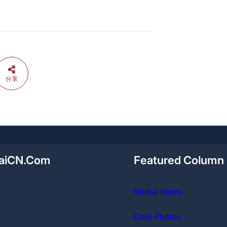
分享
aiCN.Com
Featured Column
Wubai News
Cool Photos