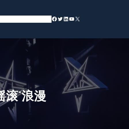
Facebook
Twitter
LinkedIn
YouTube
X
摇滚˙浪漫