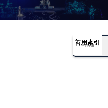
善用索引
S
e
a
r
c
h