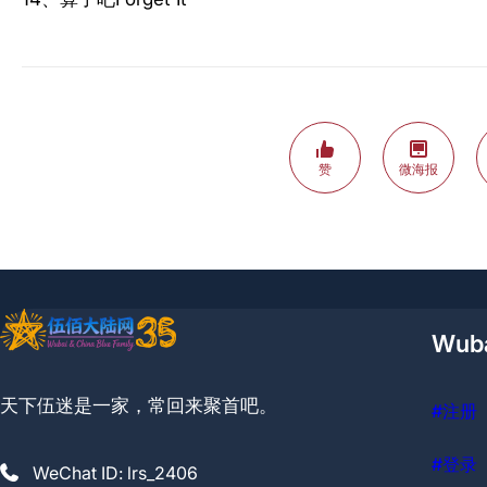
赞
微海报
Wub
天下伍迷是一家，常回来聚首吧。
#注册
#登录
WeChat ID: lrs_2406