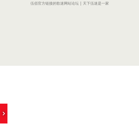
伍佰官方链接的歌迷网站论坛 | 天下伍迷是一家
e
I Missing You
- Wubai&ChinaBlue