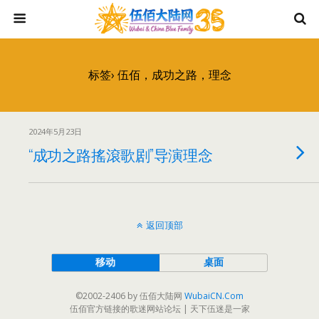
标签› 伍佰，成功之路，理念
2024年5月23日
“成功之路搖滾歌剧”导演理念
返回顶部
移动
桌面
©2002-2406 by 伍佰大陆网
WubaiCN.Com
伍佰官方链接的歌迷网站论坛 | 天下伍迷是一家