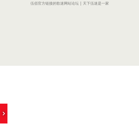
伍佰官方链接的歌迷网站论坛 | 天下伍迷是一家
e
I Missing You
- Wubai&ChinaBlue