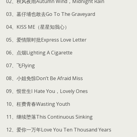
02、秋风夜雨Autumn Wind，Midnight Rain
03、墓仔埔也敢去Go To The Graveyard
04、KISS ME（星星知我心）
05、爱情限时批Express Love Letter
06、点烟Lighting A Cigarette
07、飞Flying
08、小姐免惊Don’t Be Afraid Miss
09、恨世生I Hate You，Lovely Ones
10、枉费青春Wasting Youth
11、继续堕落This Continuous Sinking
12、爱你一万年Love You Ten Thousand Years