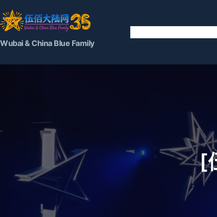
跳
至
内
容
Wubai & China Blue Family