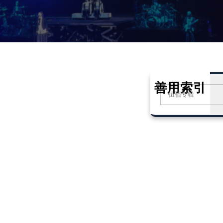
善用索引
S
e
a
r
c
h