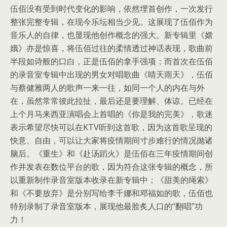
伍佰没有受到时代变化的影响，依然埋首创作，一次发行
整张完整专辑，在现今乐坛相当少见。这展现了伍佰作为
音乐人的自律，也显现他创作概念的强大。新专辑里《嫦
娥》亦是惊喜，将伍佰过往的柔情透过神话表现，歌曲前
半段如诗般的口白，正是伍佰的拿手强项；而首次在伍佰
的录音室专辑中出现的男女对唱歌曲《晴天雨天》，伍佰
与蔡健雅两人的歌声一来一往，如同一个人的内在与外
在，虽然常常彼此拉扯，最后还是要理解、体谅。已经在
上个月马来西亚演唱会上首唱的《你是我的完美》，歌迷
表示希望尽快可以在KTV听到这首歌，因为这首歌呈现的
快意、自由，可以让大家将疫情期间寸步难行的情况抛诸
脑后。《重生》和《赴汤蹈火》是伍佰在三年疫情期间创
作并发表在数位平台的歌，因为符合这张专辑的概念，所
以重新制作录音室版本收录在新专辑中；《甜美的绳索》
和《不要放弃》是分别写给李千娜和邓福如的歌，伍佰也
特别录制了录音室版本，展现他最脍炙人口的“翻唱”功
力！