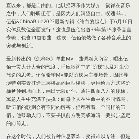
直以来，都是自由的。他以摇滚乐作为媒介，徜徉在音乐
之中，人们聆听伍佰，是因为人们渴望自由。睽违4年，
伍佰&ChinaBlue2023最新专辑《纯白的起点》于6月16日
实体及数位全面发行！这也是伍佰出道33年第15张录音室
专辑，包含11首歌曲。这次，伍佰依然做了各种音乐上的
突破与创新。
最新释出的《怎样歌》单曲MV，曲调融入南管，唱出伍
佰一贯大开大合的气度，呼应歌词中的“阶梯”以及对生命
旅途的思考。伍佰希望MV能以阶梯为主要场景，因此导
演特别实景打造三层楼高的巨型楼梯，更用绘画方式将阶
梯延伸到墙面上，画出无限延伸、通往四面八方的楼梯，
寓意人生中充满了抉择；而每个人在生命中的不同情境，
听伍佰的歌则会有不同的解答，但都有着一个同样的伍
佰，他鼓励人们，不要畏惧前方明亮或晦暗，要脚步坚定
的向前走。
在这个时代，人们被各种信息轰炸，变得难以专注，但是