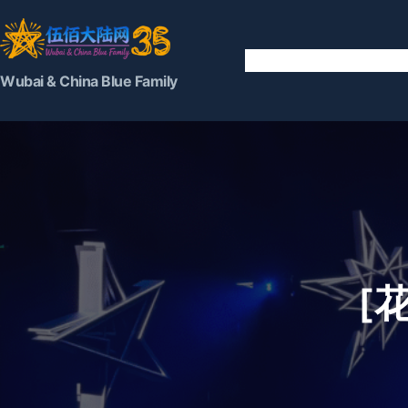
跳
至
内
容
Wubai & China Blue Family
[