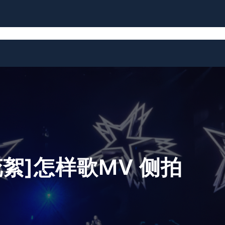
News
Biography
Discography
RS2
Links
花絮]怎样歌MV 侧拍