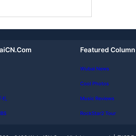
aiCN.Com
Featured Column
Wubai News
Cool Photos
手札
Music Reviews
BS
RockStar2 Tour