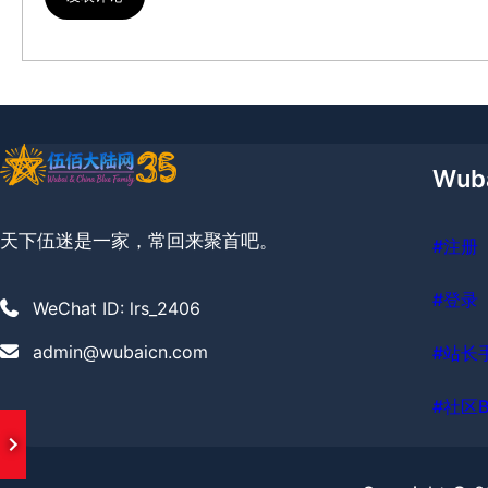
Wub
天下伍迷是一家，常回来聚首吧。
#注册
#登录
WeChat ID: lrs_2406
admin@wubaicn.com
#站长
#社区B
I Missing You
- Wubai&ChinaBlue