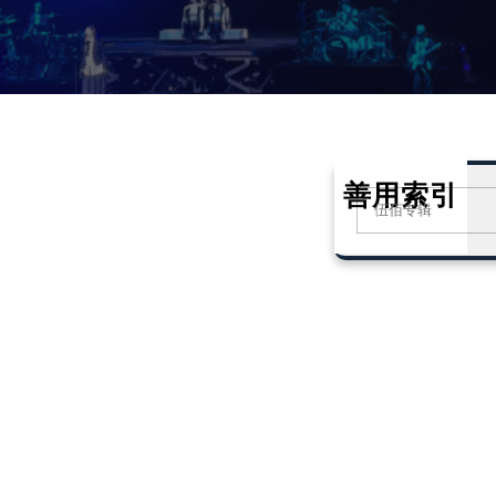
善用索引
S
e
a
r
c
h