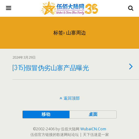
标签› 山寨周边
2024年3月29日
[3·15]假冒伪劣山寨产品曝光
返回顶部
移动
桌面
©2002-2406 by 伍佰大陆网
WubaiCN.Com
伍佰官方链接的歌迷网站论坛 | 天下伍迷是一家