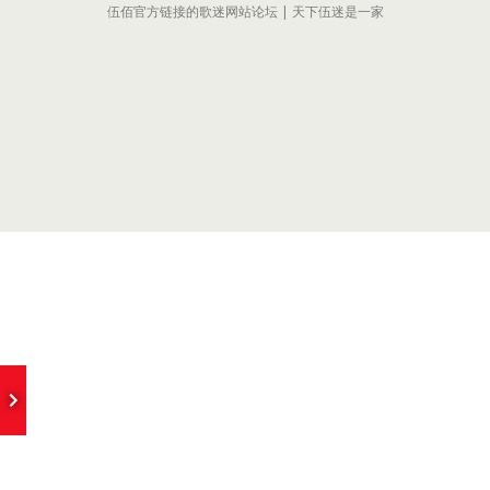
伍佰官方链接的歌迷网站论坛 | 天下伍迷是一家
e
I Missing You
- Wubai&ChinaBlue