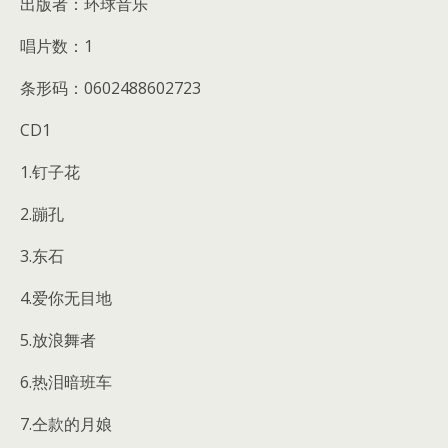
出版者：环球音乐
唱片数：1
条形码：0602488602723
CD1
1.钉子花
2.蹦孔
3.东石
4.爱你无目地
5.放浪舞者
6.热泪暗班车
7.仝款的月娘