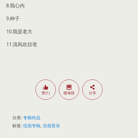
8.我心内
9.种子
10.我是老大
11.清风吹目墘
赞(1)
微海报
分享
分类:
专辑作品
标签:
伍佰专辑
,
伍佰音乐